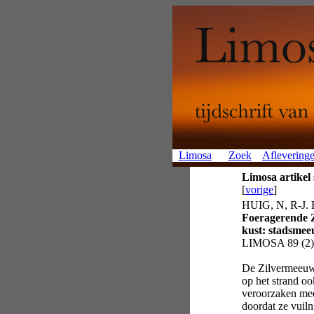
Limosa
Zoek
Aflevering
Limosa artikel
[
vorige
]
HUIG, N, R-J.
Foeragerende 
kust: stadsmee
LIMOSA 89 (2):
De Zilvermeeuw 
op het strand oo
veroorzaken mee
doordat ze vuil