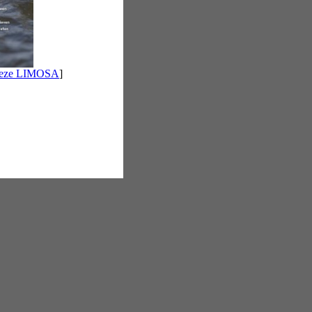
 deze LIMOSA
]