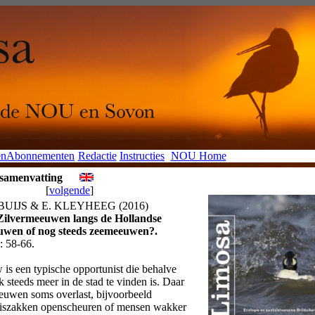
en
Abonnementen
Redactie
Instructies
NOU Home
 samenvatting
[
volgende
]
 BUIJS & E. KLEYHEEG (2016)
Zilvermeeuwen langs de Hollandse
uwen of nog steeds zeemeeuwen?.
 58-66.
is een typische opportunist die behalve
k steeds meer in de stad te vinden is. Daar
uwen soms overlast, bijvoorbeeld
niszakken openscheuren of mensen wakker