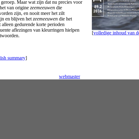
geroep. Maar wat zijn dat nu precies voor
het van origine
zeemeeuwen
die
rden zijn, en nooit meer het zilt
jn en blijven het
zeemeeuwen
die het
at alleen gedurende korte perioden
uente aflezingen van kleurringen hielpen
[
volledige inhoud van
ntwoorden.
lish summary
]
webmaster