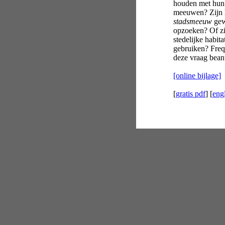
houden met hun 
meeuwen? Zijn 
stadsmeeuw
gewo
opzoeken? Of zi
stedelijke habit
gebruiken? Freq
deze vraag bea
[online bijlage]
[
gratis pdf
] [
eng