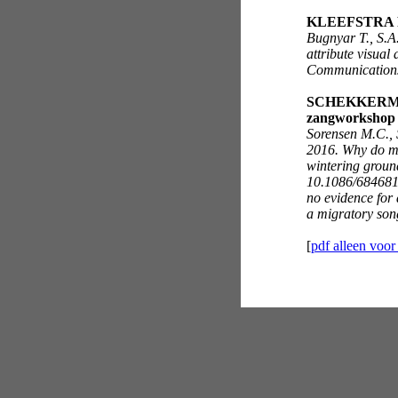
KLEEFSTRA R 
Bugnyar T., S.A
attribute visual
Communications
SCHEKKERMAN
zangworkshop
Sorensen M.C., 
2016. Why do mig
wintering groun
10.1086/684681.
no evidence for 
a migratory son
[
pdf alleen voor