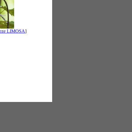
 deze LIMOSA
]