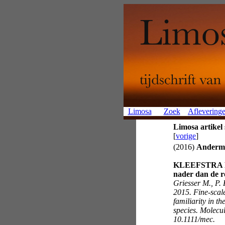
Limosa
Zoek
Aflevering
Limosa artikel
[
vorige
]
(2016)
Anderma
KLEEFSTRA R O
nader dan de 
Griesser M., P.
2015. Fine-scale
familiarity in t
species. Molecu
10.1111/mec.