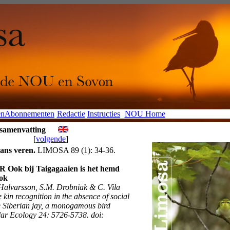
en
Abonnementen
Redactie
Instructies
NOU Home
 samenvatting
[
volgende
]
ns veren.
LIMOSA 89 (1): 34-36.
ok bij Taigagaaien is het hemd
rok
 Halvarsson, S.M. Drobniak & C. Vila
 kin recognition in the absence of social
he Siberian jay, a monogamous bird
lar Ecology 24: 5726-5738. doi: