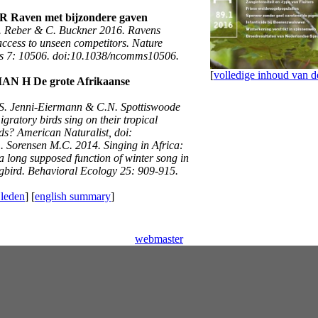
Raven met bijzondere gaven
. Reber & C. Buckner 2016. Ravens
 access to unseen competitors. Nature
 7: 10506. doi:10.1038/ncomms10506.
[
volledige inhoud van
 H De grote Afrikaanse
S. Jenni-Eiermann & C.N. Spottiswoode
ratory birds sing on their tropical
ds? American Naturalist, doi:
 Sorensen M.C. 2014. Singing in Africa:
a long supposed function of winter song in
gbird. Behavioral Ecology 25: 909-915.
 leden
] [
english summary
]
webmaster