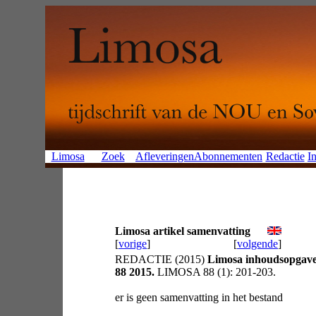
Limosa
Zoek
Afleveringen
Abonnementen
Redactie
In
Limosa artikel samenvatting
[
vorige
]
[
volgende
]
REDACTIE (2015)
Limosa inhoudsopgave
88 2015.
LIMOSA 88 (1): 201-203.
er is geen samenvatting in het bestand