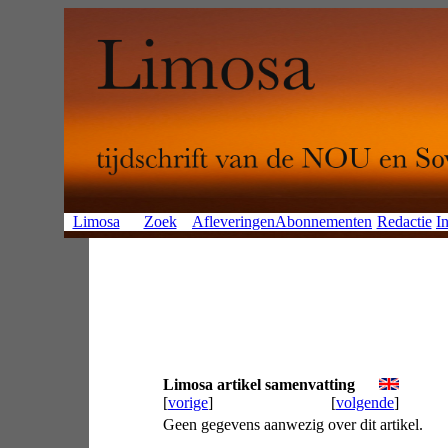
Limosa
Zoek
Afleveringen
Abonnementen
Redactie
In
Limosa artikel samenvatting
[
vorige
]
[
volgende
]
Geen gegevens aanwezig over dit artikel.