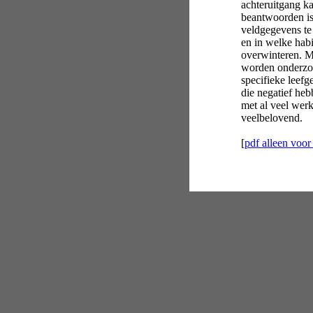
achteruitgang k
beantwoorden is 
veldgegevens te
en in welke habi
overwinteren. M
worden onderzoc
specifieke leef
die negatief heb
met al veel werk
veelbelovend.
[
pdf alleen voor