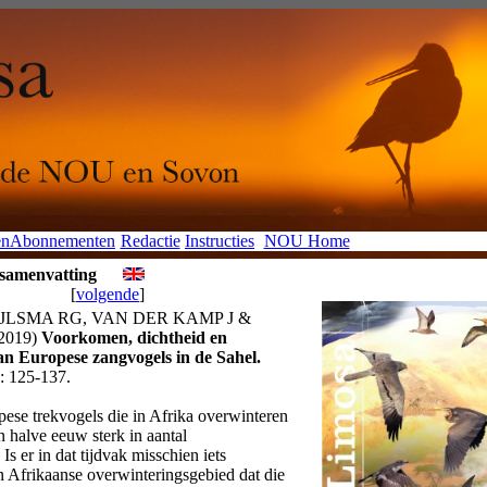
en
Abonnementen
Redactie
Instructies
NOU Home
 samenvatting
[
volgende
]
IJLSMA RG, VAN DER KAMP J &
2019)
Voorkomen, dichtheid en
an Europese zangvogels in de Sahel.
 125-137.
ese trekvogels die in Afrika overwinteren
n halve eeuw sterk in aantal
Is er in dat tijdvak misschien iets
n Afrikaanse overwinteringsgebied dat die