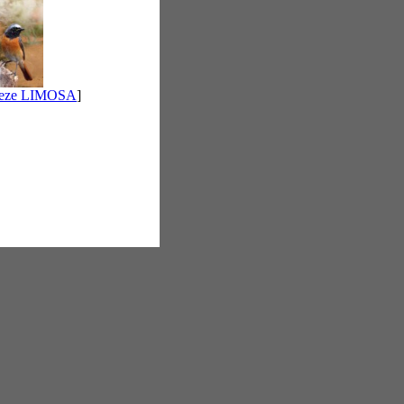
 deze LIMOSA
]