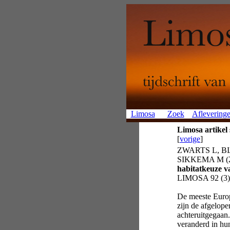
Limosa
Zoek
Aflevering
Limosa artikel
[
vorige
]
ZWARTS L, B
SIKKEMA M (
habitatkeuze v
LIMOSA 92 (3):
De meeste Europ
zijn de afgelope
achteruitgegaan. 
veranderd in hu