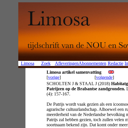
Limosa
Zoek
Afleveringen
Abonnementen
Redactie
In
Limosa artikel samenvatting
[
vorige
]
[
volgende
]
SCHOLTEN J & STAAL J (2018)
Habitat
Patrijzen op de Brabantse zandgronden.
L
(4): 157-167.
De Patrijs wordt vaak gezien als een icoonso
agrarische cultuurlandschap. Alhoewel een r
meerderheid van de Nederlandse bevolking n
Patrijs zal hebben gezien, toch zullen velen 
soortnaam bekend zijn. Dat komt onder meer